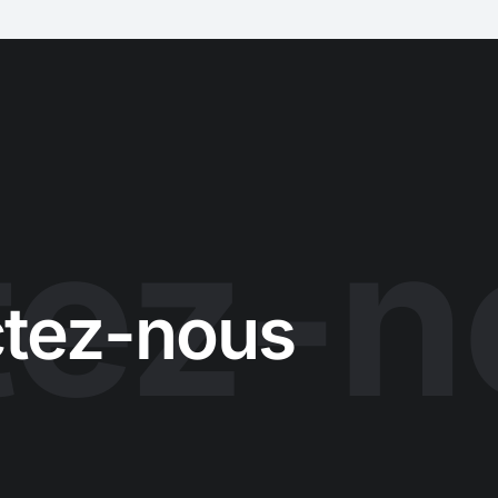
tez-n
tez-nous