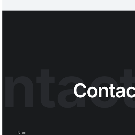
ntac
Contac